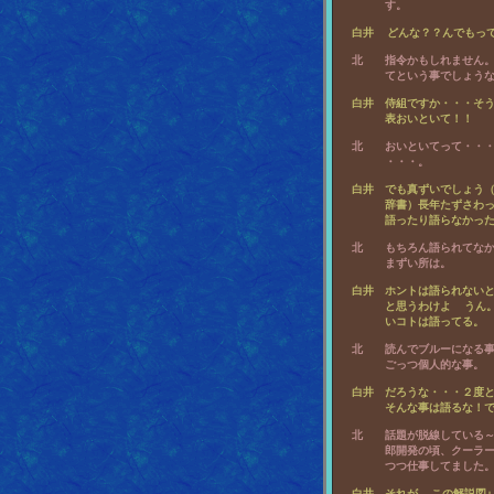
  北　　指令かもしれません。
  白井　侍組ですか・・・そう
  北　　おいといてって・・・
  白井　でも真ずいでしょう（
       辞書）長年たずさわ
  北　　もちろん語られてなか
  白井　ホントは語られないと
       と思うわけよ  う
  北　　読んでブルーになる事
  白井　だろうな・・・２度と
  北　　話題が脱線している～
       郎開発の頃、クーラ
  白井　それが  この解説図↓
