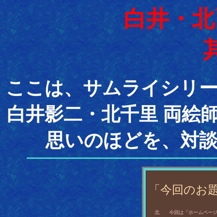
白井・北
ここは、サムライシリ
白井影二・北千里 両絵
思いのほどを、対
「今回のお
  北　　今回は「ホームページ