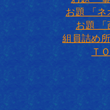
お題 「
お題 
組員詰め
Ｔ