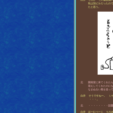
       私は別ビルだったの
       たと思う。

  北　　開発室に来てくれたら
       迎えしてくれたのにな
  白井  そうですねー。  
  白井　ほーむぺーじ  ちぢ