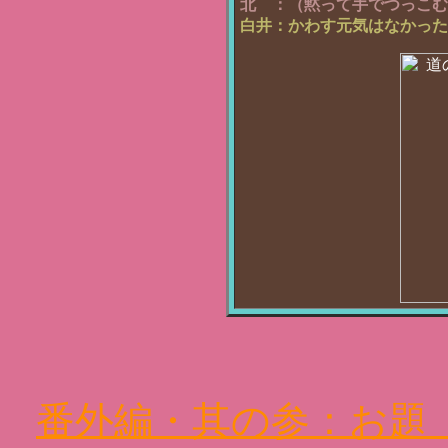
北　：
（黙って手でつっこむ
白井：
かわす元気はなかった
番外編・其の参：お題