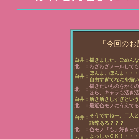
「今回のお
白井：
描きました。ごめんな
北　：
わざわざメールしても
ほんま、ほんま・・・
白井：
自由すぎてなにを描い
描きたいものをかくの
北　：
ほら、キャラも活き活
白井：
活き活きしすぎという
北　：
最近色モノにうえてる
そうですねー。二人と
白井：
語弊ある？？？
北　：
色モノ「も」好きって
よっしゃＯＫ！・・・