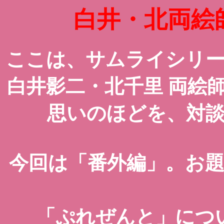
白井・北両絵
ここは、サムライシリ
白井影二・北千里 両絵
思いのほどを、対
今回は「番外編」。お
「ぷれぜんと」につ