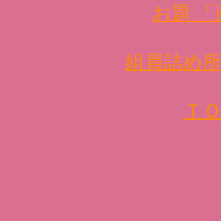
お題 
組員詰め
Ｔ