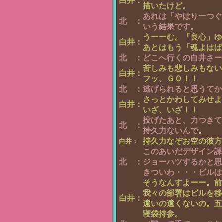
白井：
描いたけど。
あれは「やはり一つぐ
北　：
いう結果です。
うーーむ。「良心」ゆ
白井：
あとはもう「魂よはば
北　：
どこへ行くの白井さー
苦しみも悲しみもない
白井：
フッ、ＧＯ！！
北　：
逃げられると思うてか
さっとかわしてみせよ
白井：
いざ、いざ！！
投げたあと、力つきて
北　：
持久力ないんで。
持久力なぞお空の彼方
白井：
このあいだデザイン課
北　：
ジョーハツするかと思
きついわ・・・ビルは
そうなんすよーー。前
我々の部署はビルを移
白井：
遠いの遠くないの。五
寝袋持参。