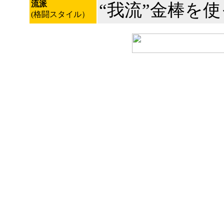
流派
“我流”金棒を
(格闘スタイル）