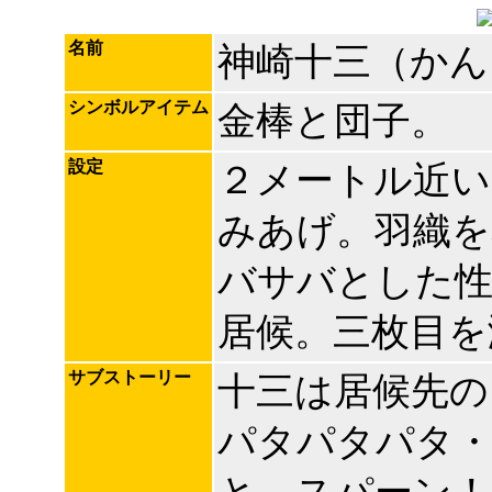
名前
神崎十三（かん
シンボルアイテム
金棒と団子。
設定
２メートル近い
みあげ。羽織を
バサバとした性
居候。三枚目を
サブストーリー
十三は居候先の
パタパタパタ・