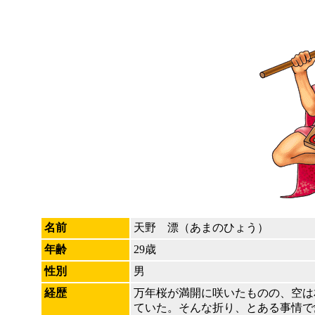
名前
天野 漂（あまのひょう）
年齢
29歳
性別
男
経歴
万年桜が満開に咲いたものの、空は
ていた。そんな折り、とある事情で