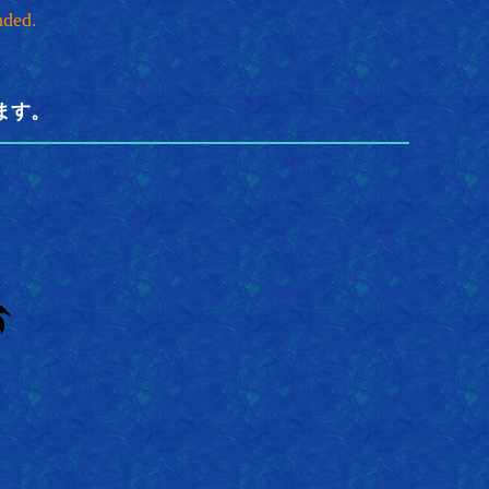
nded.
フ
ます。