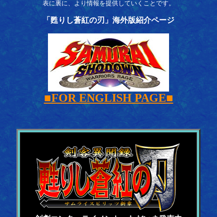
表に裏に、より情報を提供していくことです。
「甦りし蒼紅の刃」海外版紹介ページ
■FOR ENGLISH PAGE■