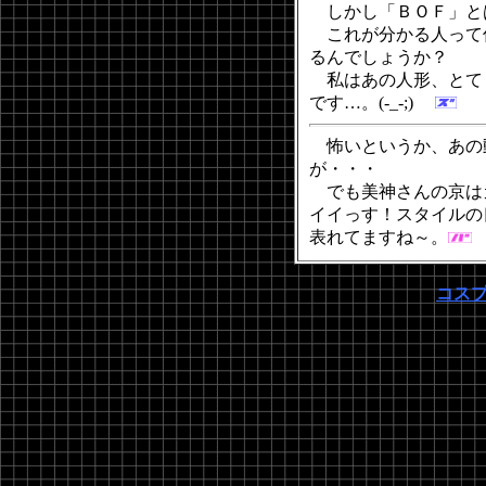
しかし「ＢＯＦ」と
これが分かる人って
るんでしょうか？
私はあの人形、とて
です…。(-_-;)
怖いというか、あの
が・・・
でも美神さんの京は
イイっす！スタイルの
表れてますね～。
コス