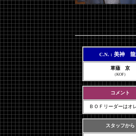
: 美神 
C.N.
草薙 京
（KOF）
コメント
ＢＯＦリーダーはオ
スタッフから