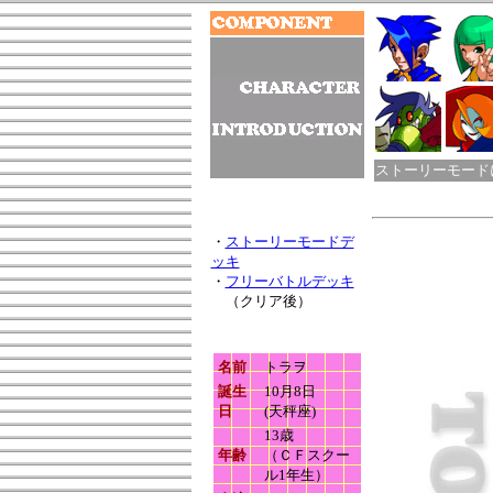
ストーリーモード
・
ストーリーモードデ
ッキ
・
フリーバトルデッキ
（クリア後）
名前
トラヲ
誕生
10月8日
日
(天秤座)
13歳
年齢
（ＣＦスクー
ル1年生）