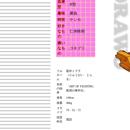
血液
B型
型
趣味
勝負
特技
ケンカ
好き
なも
仁侠映画
の
嫌い
なも
ゴキブリ
の
フル
龍外トラヲ
ネー
（りゅうがい とら
ム
を）
名前
「ART OF FIGHTING
の由
龍虎の拳外伝」
来
身長
149cm
体重
40kg
３サ
70・55・72
イズ
得意
国語
科目