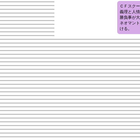
ＣＦスクー
義理と人情
勝負事が大
ネオマント
ける。