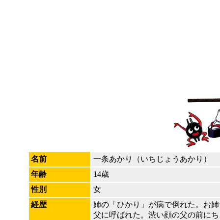
名前
一条あかり（いちじょうあかり）
年齢
14歳
性別
女
経歴
姉の「ひかり」が病で倒れた。お姉
父に呼ばれた。渋い顔の父の前にち