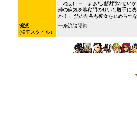
「ぬぁに～！まぁた地獄門のせいか
姉の病気を地獄門のせいと勝手に決
か！」 父の剣幕も彼女を止められ
流派
一条流陰陽術
(格闘スタイル）